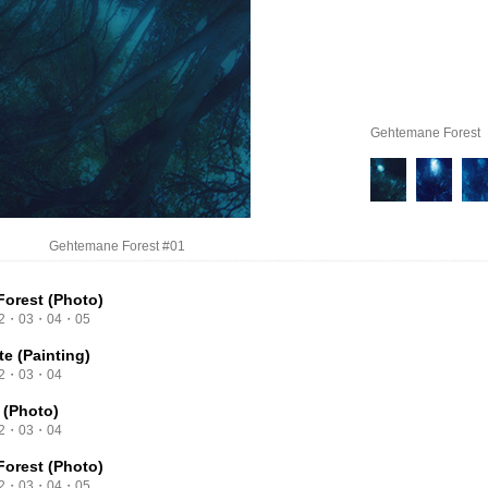
Gehtemane Forest
Gehtemane Forest #01
orest (Photo)
2
・
03
・
04
・
05
e (Painting)
2
・
03
・
04
 (Photo)
2
・
03
・
04
orest (Photo)
2
・
03
・
04
・
05