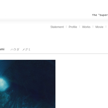
Statement
Profile
Works
Movie
ハラダ メグミ